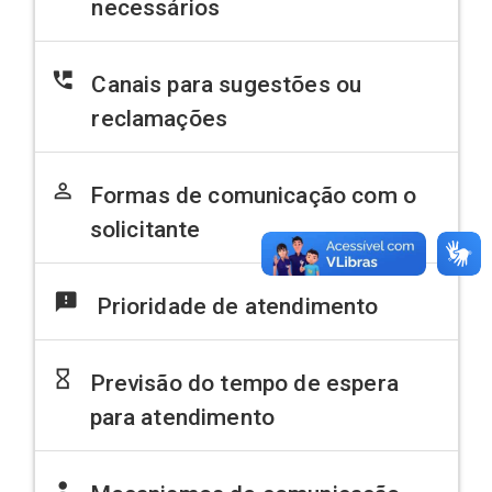
necessários
perm_phone_msg
Canais para sugestões ou
reclamações
person_outline
Formas de comunicação com o
solicitante
feedback
Prioridade de atendimento
hourglass_empty
Previsão do tempo de espera
para atendimento
person