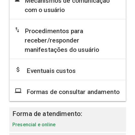
Mecanismos de comunicação
com o usuário
import_export
Procedimentos para
receber/responder
manifestações do usuário
attach_money
Eventuais custos
laptop
Formas de consultar andamento
Forma de atendimento:
Presencial e online