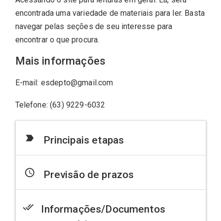
encontrada uma variedade de materiais para ler. Basta
navegar pelas seções de seu interesse para
encontrar o que procura.
Mais informações
E-mail: esdepto@gmail.com
Telefone: (63) 9229-6032
label_important
Principais etapas
access_time
Previsão de prazos
done_all
Informações/Documentos