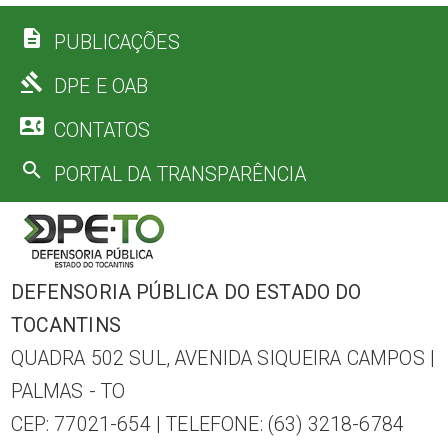
description
PUBLICAÇÕES
gavel
DPE E OAB
contact_phone
CONTATOS
search
PORTAL DA TRANSPARÊNCIA
DEFENSORIA PÚBLICA DO ESTADO DO
TOCANTINS
QUADRA 502 SUL, AVENIDA SIQUEIRA CAMPOS |
PALMAS - TO
CEP: 77021-654 | TELEFONE: (63) 3218-6784